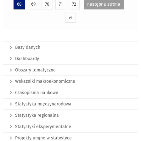
68
69
70
71
72
następna strona
74
Bazy danych
Dashboardy
Obszary tematyczne
Wskaźniki makroekonomiczne
Czasopisma naukowe
Statystyka międzynarodowa
Statystyka regionalna
Statystyki eksperymentalne
Projekty unijne w statystyce