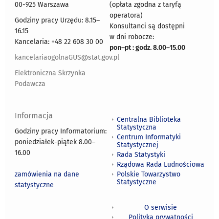
00-925 Warszawa
(opłata zgodna z taryfą
operatora)
Godziny pracy Urzędu: 8.15–
Konsultanci są dostępni
16.15
w dni robocze:
Kancelaria: +48 22 608 30 00
pon
–
pt : godz. 8.00
–
15.00
kancelariaogolnaGUS@stat.gov.pl
Elektroniczna Skrzynka
Podawcza
Informacja
Centralna Biblioteka
Statystyczna
Godziny pracy Informatorium:
Centrum Informatyki
poniedziałek-piątek 8.00
–
Statystycznej
16.00
Rada Statystyki
Rządowa Rada Ludnościowa
zamówienia na dane
Polskie Towarzystwo
Statystyczne
statystyczne
O serwisie
Polityka prywatności