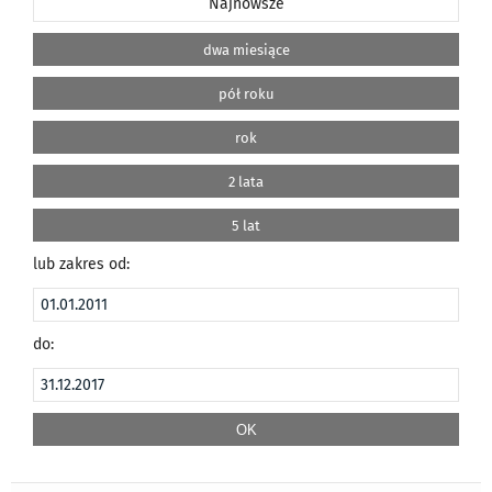
Najnowsze
dwa miesiące
pół roku
rok
2 lata
5 lat
lub zakres od:
do: