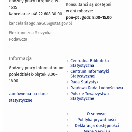
Godziny pracy Urzędu: 8.15–
Konsultanci są dostępni
16.15
w dni robocze:
Kancelaria: +48 22 608 30 00
pon
–
pt : godz. 8.00
–
15.00
kancelariaogolnaGUS@stat.gov.pl
Elektroniczna Skrzynka
Podawcza
Informacja
Centralna Biblioteka
Statystyczna
Godziny pracy Informatorium:
Centrum Informatyki
poniedziałek-piątek 8.00
–
Statystycznej
16.00
Rada Statystyki
Rządowa Rada Ludnościowa
zamówienia na dane
Polskie Towarzystwo
Statystyczne
statystyczne
O serwisie
Polityka prywatności
Deklaracja dostępności
Mapa Serwisu