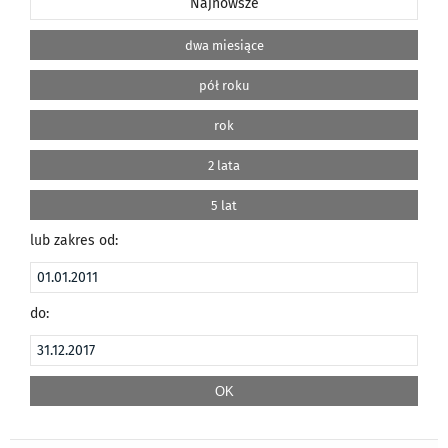
Najnowsze
dwa miesiące
pół roku
rok
2 lata
5 lat
lub zakres od:
do: