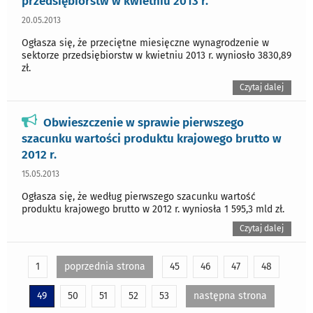
przedsiębiorstw w kwietniu 2013 r.
20.05.2013
Ogłasza się, że przeciętne miesięczne wynagrodzenie w
sektorze przedsiębiorstw w kwietniu 2013 r. wyniosło 3830,89
zł.
Czytaj dalej
Obwieszczenie w sprawie pierwszego
szacunku wartości produktu krajowego brutto w
2012 r.
15.05.2013
Ogłasza się, że według pierwszego szacunku wartość
produktu krajowego brutto w 2012 r. wyniosła 1 595,3 mld zł.
Czytaj dalej
1
poprzednia strona
45
46
47
48
49
50
51
52
53
następna strona