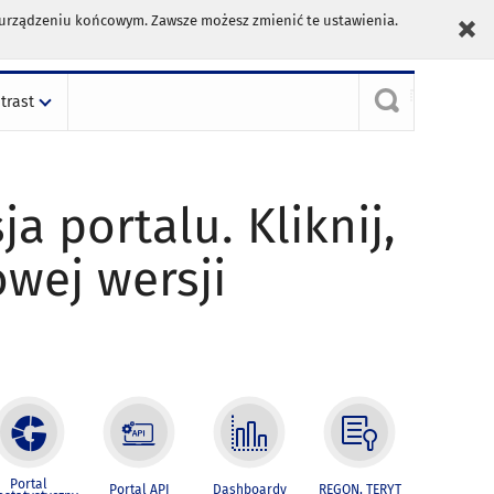
m urządzeniu końcowym. Zawsze możesz zmienić te ustawienia.
trast
ja portalu. Kliknij,
owej wersji
Portal
Portal API
Dashboardy
REGON, TERYT