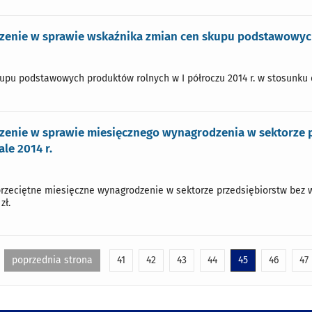
zenie w sprawie wskaźnika zmian cen skupu podstawowych 
pu podstawowych produktów rolnych w I półroczu 2014 r. w stosunku do 
zenie w sprawie miesięcznego wynagrodzenia w sektorze p
le 2014 r.
przeciętne miesięczne wynagrodzenie w sektorze przedsiębiorstw bez w
zł.
poprzednia strona
41
42
43
44
45
46
47