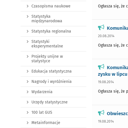
Ogłasza się, że 
Czasopisma naukowe
Statystyka
międzynarodowa
Komunikat
Statystyka regionalna
20.08.2014
Statystyki
Ogłasza się, że 
eksperymentalne
Projekty unijne w
statystyce
Komunika
Edukacja statystyczna
zysku w lipcu 
Nagrody i wyróżnienia
19.08.2014
Ogłasza się, że 
Wydarzenia
Urzędy statystyczne
100 lat GUS
Obwieszcz
19.08.2014
Metainformacje