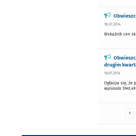
Obwieszc
18.07.2014
Wskaźnik cen sku
Obwieszc
drugim kwarta
16.07.2014
Ogłasza się, że 
wyniosło 3941,49 
1