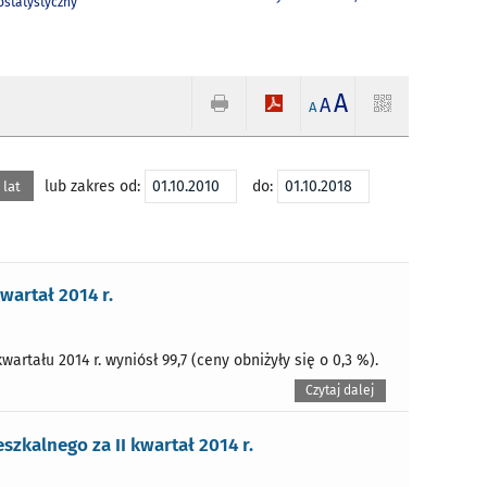
statystyczny
A
A
A
lub zakres od:
do:
 lat
wartał 2014 r.
wartału 2014 r. wyniósł 99,7 (ceny obniżyły się o 0,3 %).
Czytaj dalej
kalnego za II kwartał 2014 r.