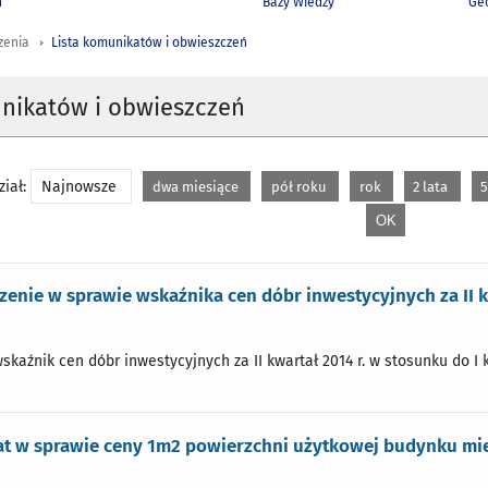
h
Bazy Wiedzy
Geo
zenia
Lista komunikatów i obwieszczeń
unikatów i obwieszczeń
iał:
Najnowsze
dwa miesiące
pół roku
rok
2 lata
5
enie w sprawie wskaźnika cen dóbr inwestycyjnych za II k
wskaźnik cen dóbr inwestycyjnych za II kwartał 2014 r. w stosunku do I k
 w sprawie ceny 1m2 powierzchni użytkowej budynku miesz