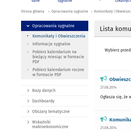
dane
sygnalne
Lokalnyc
Strona główna
Opracowania sygnalne
Komunikaty i Obwieszc
Opracowania sygnalne
Lista kom
Komunikaty i Obwieszczenia
Informacje sygnalne
Wybierz przedz
Pobierz kalendarium na
bieżący miesiąc w formacie
PDF
Pobierz kalendarium roczne
w formacie PDF
Obwieszcz
27.08.2014
Bazy danych
Ogłasza się, że 
Dashboardy
Obszary tematyczne
Komunikat
Wskaźniki
makroekonomiczne
21.08.2014