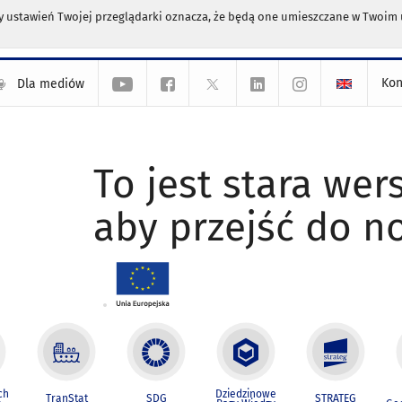
any ustawień Twojej przeglądarki oznacza, że będą one umieszczane w Twoi
Kon
Dla mediów
To jest stara wers
aby przejść do n
ch
Dziedzinowe
TranStat
SDG
STRATEG