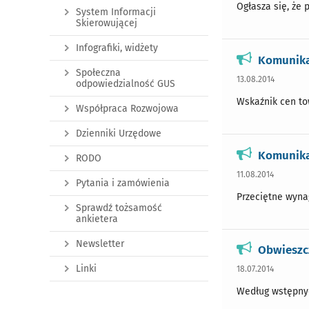
Ogłasza się, że 
System Informacji
Skierowującej
Infografiki, widżety
Komunikat
Społeczna
13.08.2014
odpowiedzialność GUS
Wskaźnik cen tow
Współpraca Rozwojowa
Dzienniki Urzędowe
Komunikat
RODO
11.08.2014
Pytania i zamówienia
Przeciętne wynag
Sprawdź tożsamość
ankietera
Newsletter
Obwieszcz
Linki
18.07.2014
Według wstępnych