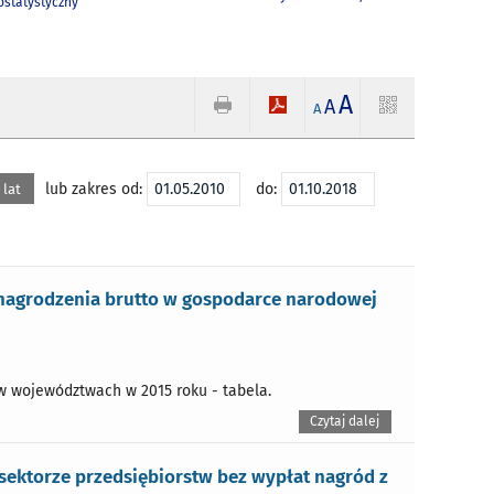
statystyczny
A
A
A
lub zakres od:
do:
 lat
nagrodzenia brutto w gospodarce narodowej
 województwach w 2015 roku - tabela.
Czytaj dalej
ektorze przedsiębiorstw bez wypłat nagród z