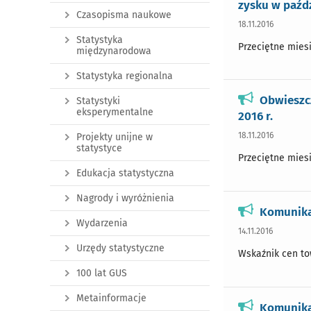
zysku w paźdz
Czasopisma naukowe
18.11.2016
Statystyka
Przeciętne miesi
międzynarodowa
Statystyka regionalna
Obwieszc
Statystyki
eksperymentalne
2016 r.
18.11.2016
Projekty unijne w
statystyce
Przeciętne miesi
Edukacja statystyczna
Nagrody i wyróżnienia
Komunika
Wydarzenia
14.11.2016
Urzędy statystyczne
Wskaźnik cen tow
100 lat GUS
Metainformacje
Komunikat