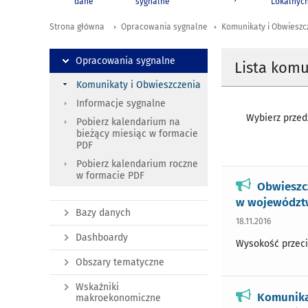
dane
sygnalne
Lokalnyc
Strona główna
Opracowania sygnalne
Komunikaty i Obwieszc
Opracowania sygnalne
Lista kom
Komunikaty i Obwieszczenia
Informacje sygnalne
Wybierz przedz
Pobierz kalendarium na
bieżący miesiąc w formacie
PDF
Pobierz kalendarium roczne
w formacie PDF
Obwieszc
w województw
Bazy danych
18.11.2016
Dashboardy
Wysokość przeci
Obszary tematyczne
Wskaźniki
Komunika
makroekonomiczne