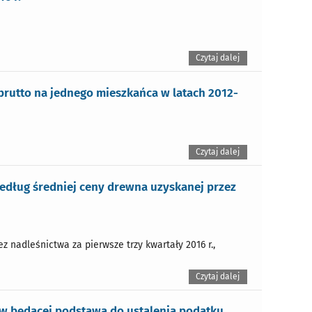
Czytaj dalej
rutto na jednego mieszkańca w latach 2012-
Czytaj dalej
edług średniej ceny drewna uzyskanej przez
 nadleśnictwa za pierwsze trzy kwartały 2016 r.,
Czytaj dalej
ów będącej podstawą do ustalenia podatku