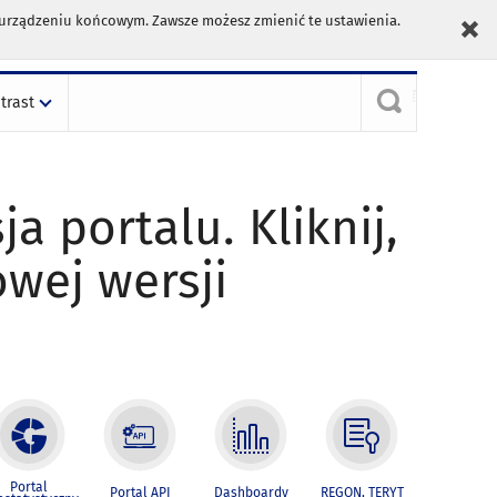
m urządzeniu końcowym. Zawsze możesz zmienić te ustawienia.
trast
ja portalu. Kliknij,
owej wersji
Portal
Portal API
Dashboardy
REGON, TERYT