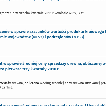
rodzenie w trzecim kwartale 2016 r. wyniosło 4055,04 zł.
zenie w sprawie szacunków wartości produktu krajowego b
omie województw (NTS2) i podregionów (NTS3)
 w sprawie średniej ceny sprzedaży drewna, obliczonej w
za pierwsze trzy kwartały 2016 r.
zedaży drewna, obliczona według średniej ceny drewna uzyskanej przez
ł za 1m3.
 w sprawie średniej ceny skupu żyta za okres 11 kwartał