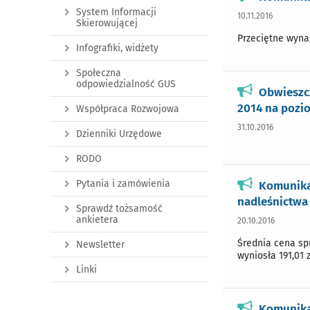
System Informacji
10.11.2016
Skierowującej
Przeciętne wynag
Infografiki, widżety
Społeczna
odpowiedzialność GUS
Obwieszc
2014 na pozi
Współpraca Rozwojowa
31.10.2016
Dzienniki Urzędowe
RODO
Pytania i zamówienia
Komunikat
nadleśnictwa 
Sprawdź tożsamość
ankietera
20.10.2016
Średnia cena spr
Newsletter
wyniosła 191,01 z
Linki
Komunikat