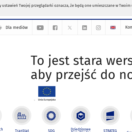
any ustawień Twojej przeglądarki oznacza, że będą one umieszczane w Twoi
Kon
Dla mediów
To jest stara wers
aby przejść do n
ch
Dziedzinowe
TranStat
SDG
STRATEG