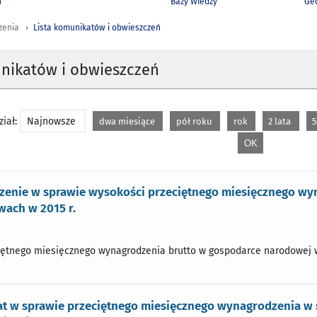
h
Bazy Wiedzy
Geo
zenia
Lista komunikatów i obwieszczeń
unikatów i obwieszczeń
iał:
Najnowsze
dwa miesiące
pół roku
rok
2 lata
5
zenie w sprawie wysokości przeciętnego miesięcznego wy
ach w 2015 r.
ętnego miesięcznego wynagrodzenia brutto w gospodarce narodowej w
t w sprawie przeciętnego miesięcznego wynagrodzenia w s