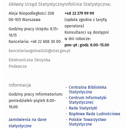
Główny Urząd Statystyczny
Infolinia Statystyczna:
Aleja Niepodległości 208
+48
22 279 99 99
00-925 Warszawa
(opłata zgodna z taryfą
operatora)
Godziny pracy Urzędu: 8.15–
Konsultanci są dostępni
16.15
w dni robocze:
Kancelaria: +48 22 608 30 00
pon
–
pt : godz. 8.00
–
15.00
kancelariaogolnaGUS@stat.gov.pl
Elektroniczna Skrzynka
Podawcza
Informacja
Centralna Biblioteka
Statystyczna
Godziny pracy Informatorium:
Centrum Informatyki
poniedziałek-piątek 8.00
–
Statystycznej
16.00
Rada Statystyki
Rządowa Rada Ludnościowa
zamówienia na dane
Polskie Towarzystwo
Statystyczne
statystyczne