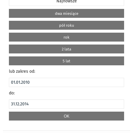
Najnowsze
dwa miesiące
pół roku
rok
2 lata
5 lat
lub zakres od:
do: