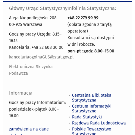
Główny Urząd Statystyczny
Infolinia Statystyczna:
Aleja Niepodległości 208
+48
22 279 99 99
00-925 Warszawa
(opłata zgodna z taryfą
operatora)
Godziny pracy Urzędu: 8.15–
Konsultanci są dostępni
16.15
w dni robocze:
Kancelaria: +48 22 608 30 00
pon
–
pt : godz. 8.00
–
15.00
kancelariaogolnaGUS@stat.gov.pl
Elektroniczna Skrzynka
Podawcza
Informacja
Centralna Biblioteka
Statystyczna
Godziny pracy Informatorium:
Centrum Informatyki
poniedziałek-piątek 8.00
–
Statystycznej
16.00
Rada Statystyki
Rządowa Rada Ludnościowa
zamówienia na dane
Polskie Towarzystwo
Statystyczne