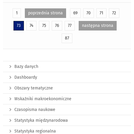
1
poprzednia strona
69
70
71
72
73
74
75
76
77
następna strona
87
Bazy danych
Dashboardy
Obszary tematyczne
Wskaźniki makroekonomiczne
Czasopisma naukowe
Statystyka międzynarodowa
Statystyka regionalna