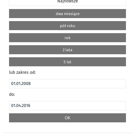
Najnowsze
dwa miesiące
pół roku
rok
2 lata
5 lat
lub zakres od:
do: