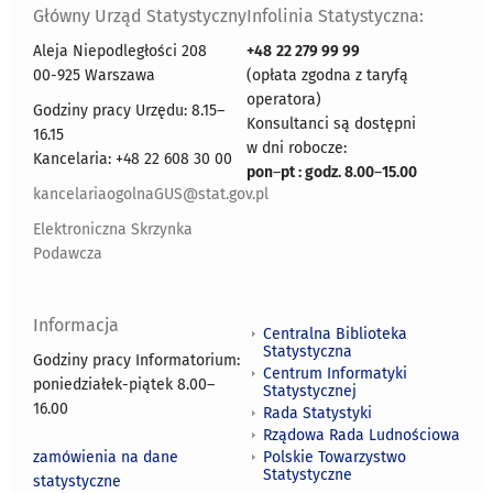
Główny Urząd Statystyczny
Infolinia Statystyczna:
Aleja Niepodległości 208
+48
22 279 99 99
00-925 Warszawa
(opłata zgodna z taryfą
operatora)
Godziny pracy Urzędu: 8.15–
Konsultanci są dostępni
16.15
w dni robocze:
Kancelaria: +48 22 608 30 00
pon
–
pt : godz. 8.00
–
15.00
kancelariaogolnaGUS@stat.gov.pl
Elektroniczna Skrzynka
Podawcza
Informacja
Centralna Biblioteka
Statystyczna
Godziny pracy Informatorium:
Centrum Informatyki
poniedziałek-piątek 8.00
–
Statystycznej
16.00
Rada Statystyki
Rządowa Rada Ludnościowa
zamówienia na dane
Polskie Towarzystwo
Statystyczne
statystyczne