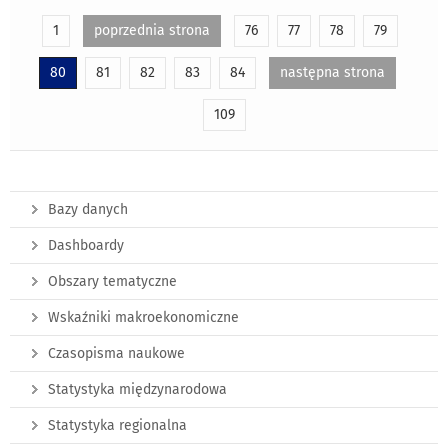
1
poprzednia strona
76
77
78
79
80
81
82
83
84
następna strona
109
Bazy danych
Dashboardy
Obszary tematyczne
Wskaźniki makroekonomiczne
Czasopisma naukowe
Statystyka międzynarodowa
Statystyka regionalna