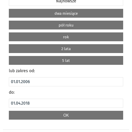
Najnowsze
dwa miesiące
pół roku
rok
2 lata
5 lat
lub zakres od:
do: