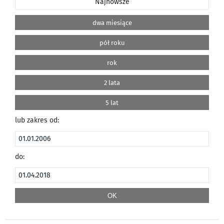
Najnowsze
dwa miesiące
pół roku
rok
2 lata
5 lat
lub zakres od:
do: