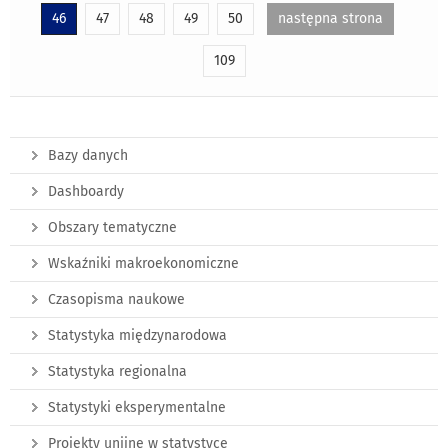
46
47
48
49
50
następna strona
109
Bazy danych
Dashboardy
Obszary tematyczne
Wskaźniki makroekonomiczne
Czasopisma naukowe
Statystyka międzynarodowa
Statystyka regionalna
Statystyki eksperymentalne
Projekty unijne w statystyce