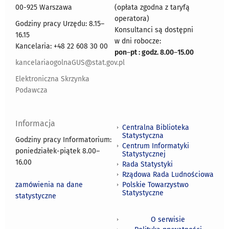
00-925 Warszawa
(opłata zgodna z taryfą
operatora)
Godziny pracy Urzędu: 8.15–
Konsultanci są dostępni
16.15
w dni robocze:
Kancelaria: +48 22 608 30 00
pon
–
pt : godz. 8.00
–
15.00
kancelariaogolnaGUS@stat.gov.pl
Elektroniczna Skrzynka
Podawcza
Informacja
Centralna Biblioteka
Statystyczna
Godziny pracy Informatorium:
Centrum Informatyki
poniedziałek-piątek 8.00
–
Statystycznej
16.00
Rada Statystyki
Rządowa Rada Ludnościowa
zamówienia na dane
Polskie Towarzystwo
Statystyczne
statystyczne
O serwisie