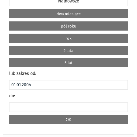
Najnowsze
dwa miesiące
pół roku
rok
2 lata
5 lat
lub zakres od:
do: