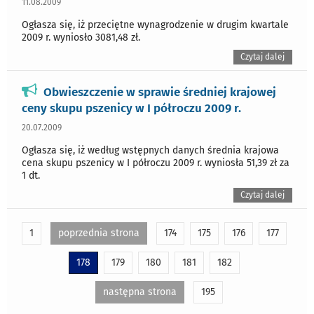
11.08.2009
Ogłasza się, iż przeciętne wynagrodzenie w drugim kwartale
2009 r. wyniosło 3081,48 zł.
Czytaj dalej
Obwieszczenie w sprawie średniej krajowej
ceny skupu pszenicy w I półroczu 2009 r.
20.07.2009
Ogłasza się, iż według wstępnych danych średnia krajowa
cena skupu pszenicy w I półroczu 2009 r. wyniosła 51,39 zł za
1 dt.
Czytaj dalej
1
poprzednia strona
174
175
176
177
178
179
180
181
182
następna strona
195