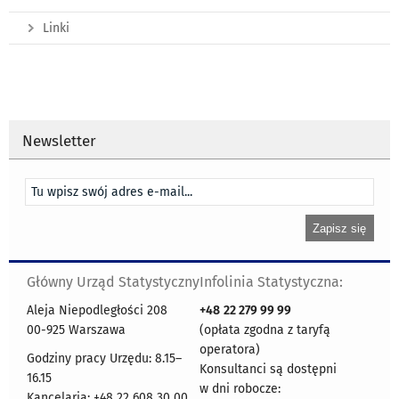
Linki
Newsletter
Główny Urząd Statystyczny
Infolinia Statystyczna:
Aleja Niepodległości 208
+48
22 279 99 99
00-925 Warszawa
(opłata zgodna z taryfą
operatora)
Godziny pracy Urzędu: 8.15–
Konsultanci są dostępni
16.15
w dni robocze:
Kancelaria: +48 22 608 30 00