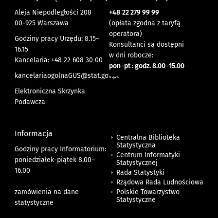
Aleja Niepodległości 208
+48
22 279 99 99
00-925 Warszawa
(opłata zgodna z taryfą
operatora)
Godziny pracy Urzędu: 8.15–
Konsultanci są dostępni
16.15
w dni robocze:
Kancelaria: +48 22 608 30 00
pon
–
pt : godz. 8.00
–
15.00
kancelariaogolnaGUS@stat.gov.pl
Elektroniczna Skrzynka
Podawcza
Informacja
Centralna Biblioteka
Statystyczna
Godziny pracy Informatorium:
Centrum Informatyki
poniedziałek-piątek 8.00
–
Statystycznej
16.00
Rada Statystyki
Rządowa Rada Ludnościowa
zamówienia na dane
Polskie Towarzystwo
Statystyczne
statystyczne