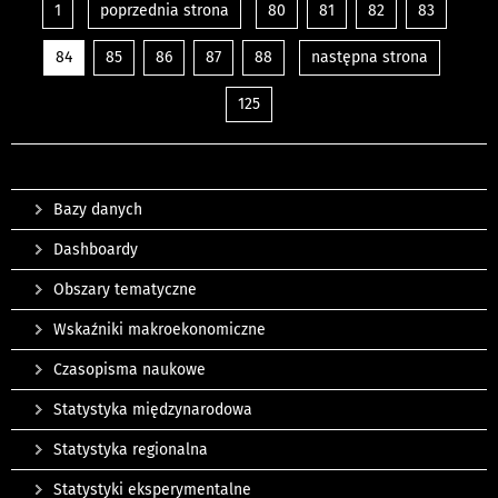
1
poprzednia strona
80
81
82
83
84
85
86
87
88
następna strona
125
Bazy danych
Dashboardy
Obszary tematyczne
Wskaźniki makroekonomiczne
Czasopisma naukowe
Statystyka międzynarodowa
Statystyka regionalna
Statystyki eksperymentalne