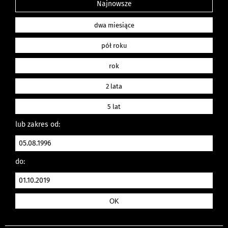
Najnowsze
dwa miesiące
pół roku
rok
2 lata
5 lat
lub zakres od:
do: