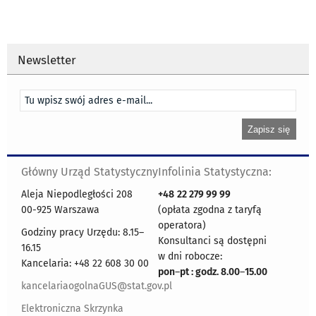
Newsletter
Główny Urząd Statystyczny
Infolinia Statystyczna:
Aleja Niepodległości 208
+48
22 279 99 99
00-925 Warszawa
(opłata zgodna z taryfą
operatora)
Godziny pracy Urzędu: 8.15–
Konsultanci są dostępni
16.15
w dni robocze:
Kancelaria: +48 22 608 30 00
pon
–
pt : godz. 8.00
–
15.00
kancelariaogolnaGUS@stat.gov.pl
Elektroniczna Skrzynka