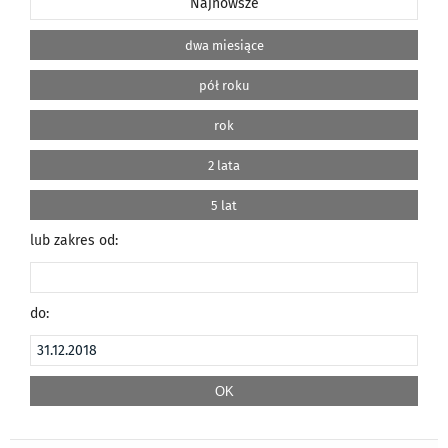
Najnowsze
dwa miesiące
pół roku
rok
2 lata
5 lat
lub zakres od:
do: