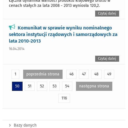
Łączna dynamika wartości produktu krajowego brutto w
cenach stałych za lata 2008 - 2013 wyniosła 120,2.
Czytaj dalej
Komunikat w sprawie wyniku nominalnego
sektora instytucji rządowych i samorządowych za
lata 2010-2013
16.04.2014
Czytaj dalej
1
poprzednia strona
46
47
48
49
50
51
52
53
54
następna strona
116
Bazy danych