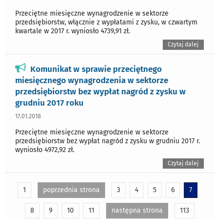
Przeciętne miesięczne wynagrodzenie w sektorze
przedsiębiorstw, włącznie z wypłatami z zysku, w czwartym
kwartale w 2017 r. wyniosło 4739,91 zł.
Czytaj dalej
Komunikat w sprawie przeciętnego
miesięcznego wynagrodzenia w sektorze
przedsiębiorstw bez wypłat nagród z zysku w
grudniu 2017 roku
17.01.2018
Przeciętne miesięczne wynagrodzenie w sektorze
przedsiębiorstw bez wypłat nagród z zysku w grudniu 2017 r.
wyniosło 4972,92 zł.
Czytaj dalej
1
poprzednia strona
3
4
5
6
7
8
9
10
11
następna strona
113