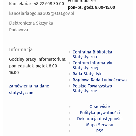
w dni robocze:
Kancelaria: +48 22 608 30 00
pon
–
pt : godz. 8.00
–
15.00
kancelariaogolnaGUS@stat.gov.pl
Elektroniczna Skrzynka
Podawcza
Informacja
Centralna Biblioteka
Statystyczna
Godziny pracy Informatorium:
Centrum Informatyki
poniedziałek-piątek 8.00
–
Statystycznej
16.00
Rada Statystyki
Rządowa Rada Ludnościowa
zamówienia na dane
Polskie Towarzystwo
Statystyczne
statystyczne
O serwisie
Polityka prywatności
Deklaracja dostępności
Mapa Serwisu
RSS