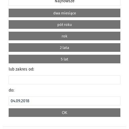
Najnowsze
dwa miesiące
pół roku
rok
2 lata
5 lat
lub zakres od:
do: