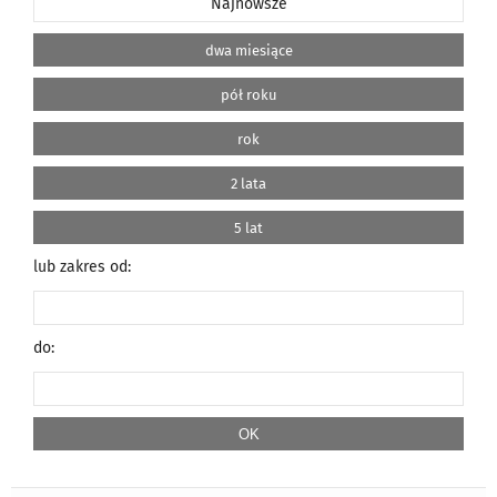
Najnowsze
dwa miesiące
pół roku
rok
2 lata
5 lat
lub zakres od:
do: