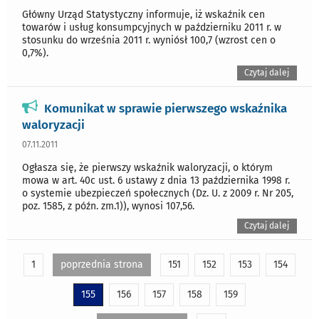
Główny Urząd Statystyczny informuje, iż wskaźnik cen
towarów i usług konsumpcyjnych w październiku 2011 r. w
stosunku do września 2011 r. wyniósł 100,7 (wzrost cen o
0,7%).
Czytaj dalej
Komunikat w sprawie pierwszego wskaźnika
waloryzacji
07.11.2011
Ogłasza się, że pierwszy wskaźnik waloryzacji, o którym
mowa w art. 40c ust. 6 ustawy z dnia 13 października 1998 r.
o systemie ubezpieczeń społecznych (Dz. U. z 2009 r. Nr 205,
poz. 1585, z późn. zm.1)), wynosi 107,56.
Czytaj dalej
1
poprzednia strona
151
152
153
154
155
156
157
158
159