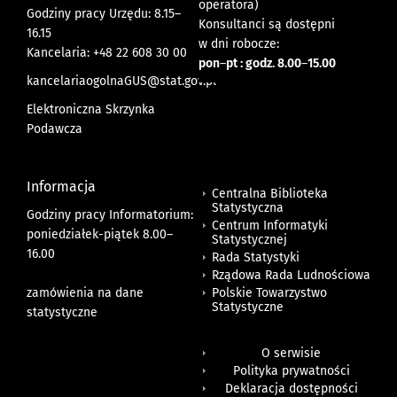
operatora)
Godziny pracy Urzędu: 8.15–
Konsultanci są dostępni
16.15
w dni robocze:
Kancelaria: +48 22 608 30 00
pon
–
pt : godz. 8.00
–
15.00
kancelariaogolnaGUS@stat.gov.pl
Elektroniczna Skrzynka
Podawcza
Informacja
Centralna Biblioteka
Statystyczna
Godziny pracy Informatorium:
Centrum Informatyki
poniedziałek-piątek 8.00
–
Statystycznej
16.00
Rada Statystyki
Rządowa Rada Ludnościowa
zamówienia na dane
Polskie Towarzystwo
Statystyczne
statystyczne
O serwisie
Polityka prywatności
Deklaracja dostępności