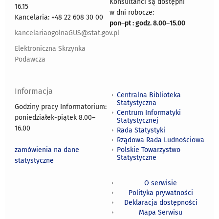
Konsultanci są dostępni
16.15
w dni robocze:
Kancelaria: +48 22 608 30 00
pon
–
pt : godz. 8.00
–
15.00
kancelariaogolnaGUS@stat.gov.pl
Elektroniczna Skrzynka
Podawcza
Informacja
Centralna Biblioteka
Statystyczna
Godziny pracy Informatorium:
Centrum Informatyki
poniedziałek-piątek 8.00
–
Statystycznej
16.00
Rada Statystyki
Rządowa Rada Ludnościowa
zamówienia na dane
Polskie Towarzystwo
Statystyczne
statystyczne
O serwisie
Polityka prywatności
Deklaracja dostępności
Mapa Serwisu