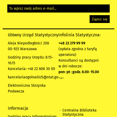
Główny Urząd Statystyczny
Infolinia Statystyczna:
Aleja Niepodległości 208
+48
22 279 99 99
00-925 Warszawa
(opłata zgodna z taryfą
operatora)
Godziny pracy Urzędu: 8.15–
Konsultanci są dostępni
16.15
w dni robocze:
Kancelaria: +48 22 608 30 00
pon
–
pt : godz. 8.00
–
15.00
kancelariaogolnaGUS@stat.gov.pl
Elektroniczna Skrzynka
Podawcza
Informacja
Centralna Biblioteka
Statystyczna
Godziny pracy Informatorium: