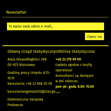
Newsletter
Główny Urząd Statystyczny
Infolinia Statystyczna:
Aleja Niepodległości 208
+48
22 279 99 99
00-925 Warszawa
(opłata zgodna z taryfą
operatora)
Godziny pracy Urzędu: 8.15–
Konsultanci są dostępni
16.15
w dni robocze:
Kancelaria: +48 22 608 30 00
pon
–
pt : godz. 8.00
–
15.00
kancelariaogolnaGUS@stat.gov.pl
Elektroniczna Skrzynka
Podawcza