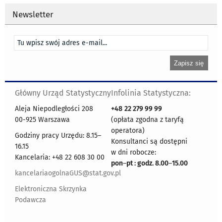
Newsletter
Główny Urząd Statystyczny
Infolinia Statystyczna:
Aleja Niepodległości 208
+48
22 279 99 99
00-925 Warszawa
(opłata zgodna z taryfą
operatora)
Godziny pracy Urzędu: 8.15–
Konsultanci są dostępni
16.15
w dni robocze:
Kancelaria: +48 22 608 30 00
pon
–
pt : godz. 8.00
–
15.00
kancelariaogolnaGUS@stat.gov.pl
Elektroniczna Skrzynka
Podawcza