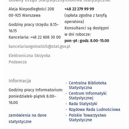
Aleja Niepodległości 208
+48
22 279 99 99
00-925 Warszawa
(opłata zgodna z taryfą
operatora)
Godziny pracy Urzędu: 8.15–
Konsultanci są dostępni
16.15
w dni robocze:
Kancelaria: +48 22 608 30 00
pon
–
pt : godz. 8.00
–
15.00
kancelariaogolnaGUS@stat.gov.pl
Elektroniczna Skrzynka
Podawcza
Informacja
Centralna Biblioteka
Statystyczna
Godziny pracy Informatorium:
Centrum Informatyki
poniedziałek-piątek 8.00
–
Statystycznej
16.00
Rada Statystyki
Rządowa Rada Ludnościowa
zamówienia na dane
Polskie Towarzystwo
Statystyczne
statystyczne