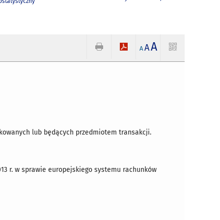
statystyczny
A
A
A
dukowanych lub będących przedmiotem transakcji.
2013 r. w sprawie europejskiego systemu rachunków