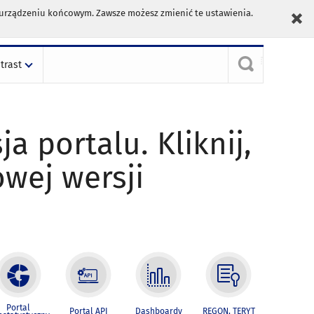
m urządzeniu końcowym. Zawsze możesz zmienić te ustawienia.
trast
ja portalu. Kliknij,
owej wersji
Portal
Portal API
Dashboardy
REGON, TERYT