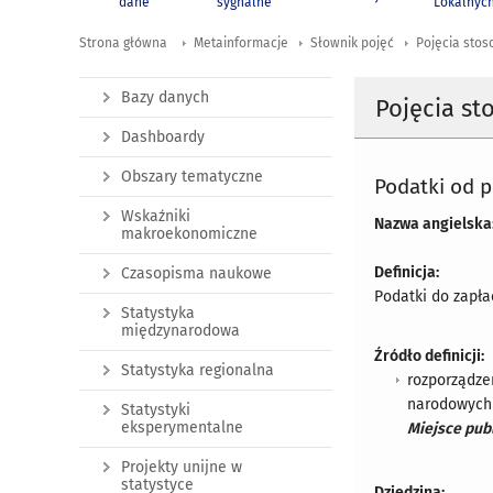
dane
sygnalne
Lokalnyc
Strona główna
Metainformacje
Słownik pojęć
Pojęcia stos
Bazy danych
Pojęcia st
Dashboardy
Obszary tematyczne
Podatki od 
Wskaźniki
Nazwa angielska
makroekonomiczne
Definicja:
Czasopisma naukowe
Podatki do zapła
Statystyka
międzynarodowa
Źródło definicji:
Statystyka regionalna
rozporządze
narodowych 
Statystyki
eksperymentalne
Miejsce publ
Projekty unijne w
statystyce
Dziedzina: