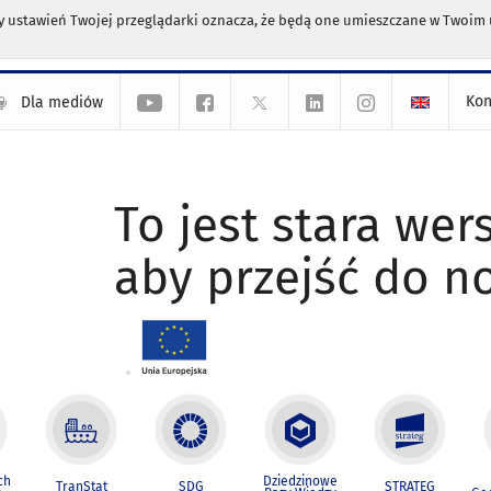
any ustawień Twojej przeglądarki oznacza, że będą one umieszczane w Twoi
Kon
Dla mediów
To jest stara wers
aby przejść do n
ch
Dziedzinowe
TranStat
SDG
STRATEG