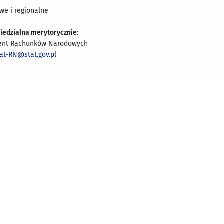
we i regionalne
iedzialna merytorycznie:
ent Rachunków Narodowych
iat-RN@stat.gov.pl