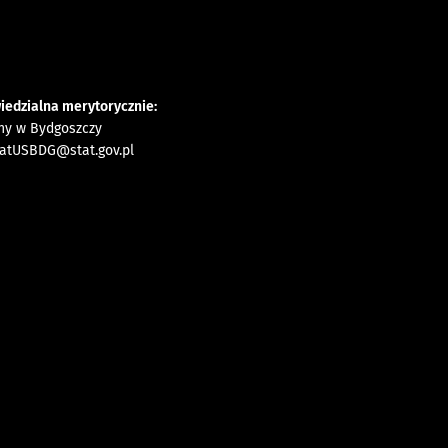
iedzialna merytorycznie:
zny w Bydgoszczy
iatUSBDG@stat.gov.pl