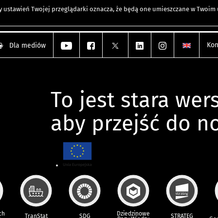
any ustawień Twojej przeglądarki oznacza, że będą one umieszczane w Twoi
Kon
Dla mediów
To jest stara wers
aby przejść do n
ch
Dziedzinowe
TranStat
SDG
STRATEG