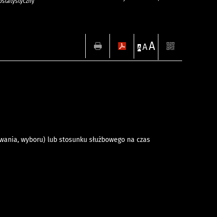
statystyczny
A
A
A
wania, wyboru) lub stosunku służbowego na czas