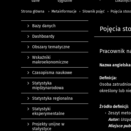
dane
sygnalne
Lokalnyc
Strona główna
Metainformacje
Słownik pojęć
Pojęcia stos
Bazy danych
Pojęcia st
Dashboardy
Obszary tematyczne
Pracownik n
Wskaźniki
makroekonomiczne
Nazwa angielska
Czasopisma naukowe
Definicja:
Statystyka
Osoba zatrudnio
międzynarodowa
określony lub ni
Statystyka regionalna
Źródło definicji:
Statystyki
Zeszyt meto
eksperymentalne
Autor:
Urząd
Projekty unijne w
Miejsce publ
statystyce