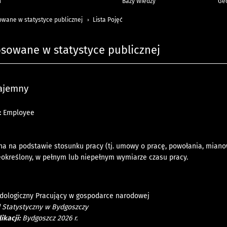
h
Bazy Wiedzy
Geo
owane w statystyce publicznej
Lista Pojęć
osowane w statystyce publicznej
ajemny
:
Employee
na na podstawie stosunku pracy (tj. umowy o pracę, powołania, miano
eokreślony, w pełnym lub niepełnym wymiarze czasu pracy.
dologiczny Pracujący w gospodarce narodowej
 Statystyczny w Bydgoszczy
ikacji:
Bydgoszcz 2026 r.