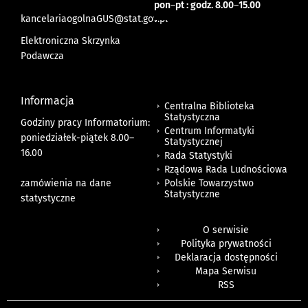
pon
–
pt : godz. 8.00
–
15.00
kancelariaogolnaGUS@stat.gov.pl
Elektroniczna Skrzynka
Podawcza
Informacja
Centralna Biblioteka
Statystyczna
Godziny pracy Informatorium:
Centrum Informatyki
poniedziałek-piątek 8.00
–
Statystycznej
16.00
Rada Statystyki
Rządowa Rada Ludnościowa
zamówienia na dane
Polskie Towarzystwo
Statystyczne
statystyczne
O serwisie
Polityka prywatności
Deklaracja dostępności
Mapa Serwisu
RSS