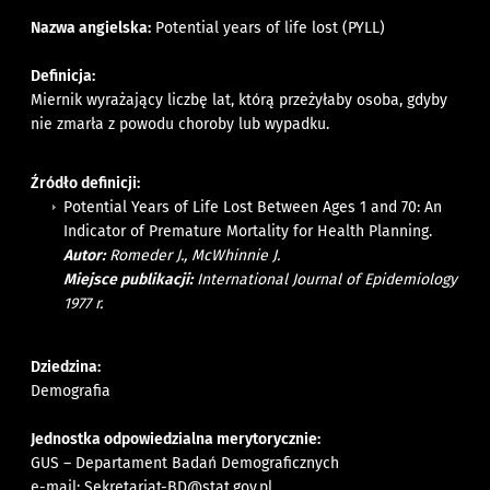
Nazwa angielska:
Potential years of life lost (PYLL)
Definicja:
Miernik wyrażający liczbę lat, którą przeżyłaby osoba, gdyby
nie zmarła z powodu choroby lub wypadku.
Źródło definicji:
Potential Years of Life Lost Between Ages 1 and 70: An
Indicator of Premature Mortality for Health Planning.
Autor:
Romeder J., McWhinnie J.
Miejsce publikacji:
International Journal of Epidemiology
1977 r.
Dziedzina:
Demografia
Jednostka odpowiedzialna merytorycznie:
GUS – Departament Badań Demograficznych
e-mail:
Sekretariat-BD@stat.gov.pl