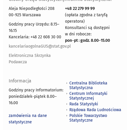
Aleja Niepodległości 208
+48
22 279 99 99
00-925 Warszawa
(opłata zgodna z taryfą
operatora)
Godziny pracy Urzędu: 8.15–
Konsultanci są dostępni
16.15
w dni robocze:
Kancelaria: +48 22 608 30 00
pon
–
pt : godz. 8.00
–
15.00
kancelariaogolnaGUS@stat.gov.pl
Elektroniczna Skrzynka
Podawcza
Informacja
Centralna Biblioteka
Statystyczna
Godziny pracy Informatorium:
Centrum Informatyki
poniedziałek-piątek 8.00
–
Statystycznej
16.00
Rada Statystyki
Rządowa Rada Ludnościowa
zamówienia na dane
Polskie Towarzystwo
Statystyczne
statystyczne