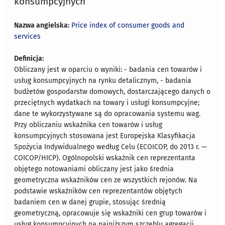
konsumpcyjnych
Nazwa angielska:
Price index of consumer goods and
services
Definicja:
Obliczany jest w oparciu o wyniki: - badania cen towarów i
usług konsumpcyjnych na rynku detalicznym, - badania
budżetów gospodarstw domowych, dostarczającego danych o
przeciętnych wydatkach na towary i usługi konsumpcyjne;
dane te wykorzystywane są do opracowania systemu wag.
Przy obliczaniu wskaźnika cen towarów i usług
konsumpcyjnych stosowana jest Europejska Klasyfikacja
Spożycia Indywidualnego według Celu (ECOICOP, do 2013 r. —
COICOP/HICP). Ogólnopolski wskaźnik cen reprezentanta
objętego notowaniami obliczany jest jako średnia
geometryczna wskaźników cen ze wszystkich rejonów. Na
podstawie wskaźników cen reprezentantów objętych
badaniem cen w danej grupie, stosując średnią
geometryczną, opracowuje się wskaźniki cen grup towarów i
usług konsumpcyjnych na najniższym szczeblu agregacji