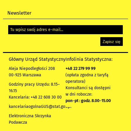
Newsletter
Główny Urząd Statystyczny
Infolinia Statystyczna:
Aleja Niepodległości 208
+48
22 279 99 99
00-925 Warszawa
(opłata zgodna z taryfą
operatora)
Godziny pracy Urzędu: 8.15–
Konsultanci są dostępni
16.15
w dni robocze:
Kancelaria: +48 22 608 30 00
pon
–
pt : godz. 8.00
–
15.00
kancelariaogolnaGUS@stat.gov.pl
Elektroniczna Skrzynka
Podawcza