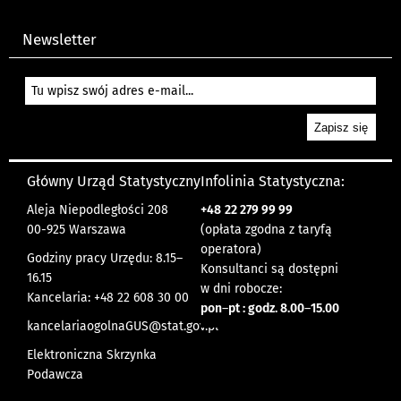
Newsletter
Główny Urząd Statystyczny
Infolinia Statystyczna:
Aleja Niepodległości 208
+48
22 279 99 99
00-925 Warszawa
(opłata zgodna z taryfą
operatora)
Godziny pracy Urzędu: 8.15–
Konsultanci są dostępni
16.15
w dni robocze:
Kancelaria: +48 22 608 30 00
pon
–
pt : godz. 8.00
–
15.00
kancelariaogolnaGUS@stat.gov.pl
Elektroniczna Skrzynka
Podawcza