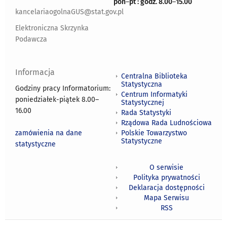
pon
–
pt : godz. 8.00
–
15.00
kancelariaogolnaGUS@stat.gov.pl
Elektroniczna Skrzynka
Podawcza
Informacja
Centralna Biblioteka
Statystyczna
Godziny pracy Informatorium:
Centrum Informatyki
poniedziałek-piątek 8.00
–
Statystycznej
16.00
Rada Statystyki
Rządowa Rada Ludnościowa
zamówienia na dane
Polskie Towarzystwo
Statystyczne
statystyczne
O serwisie
Polityka prywatności
Deklaracja dostępności
Mapa Serwisu
RSS