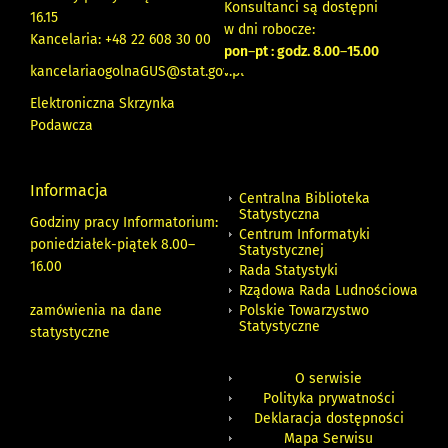
Konsultanci są dostępni
16.15
w dni robocze:
Kancelaria: +48 22 608 30 00
pon
–
pt : godz. 8.00
–
15.00
kancelariaogolnaGUS@stat.gov.pl
Elektroniczna Skrzynka
Podawcza
Informacja
Centralna Biblioteka
Statystyczna
Godziny pracy Informatorium:
Centrum Informatyki
poniedziałek-piątek 8.00
–
Statystycznej
16.00
Rada Statystyki
Rządowa Rada Ludnościowa
zamówienia na dane
Polskie Towarzystwo
Statystyczne
statystyczne
O serwisie
Polityka prywatności
Deklaracja dostępności
Mapa Serwisu