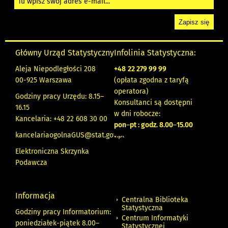
Główny Urząd Statystyczny
Infolinia Statystyczna:
Aleja Niepodległości 208
+48
22 279 99 99
00-925 Warszawa
(opłata zgodna z taryfą
operatora)
Godziny pracy Urzędu: 8.15–
Konsultanci są dostępni
16.15
w dni robocze:
Kancelaria: +48 22 608 30 00
pon
–
pt : godz. 8.00
–
15.00
kancelariaogolnaGUS@stat.gov.pl
Elektroniczna Skrzynka
Podawcza
Informacja
Centralna Biblioteka
Statystyczna
Godziny pracy Informatorium:
Centrum Informatyki
poniedziałek-piątek 8.00
–
Statystycznej