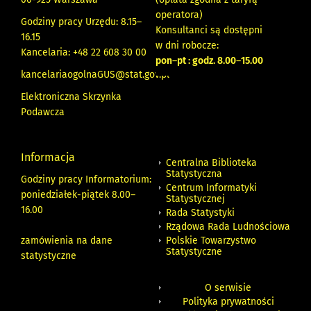
operatora)
Godziny pracy Urzędu: 8.15–
Konsultanci są dostępni
16.15
w dni robocze:
Kancelaria: +48 22 608 30 00
pon
–
pt : godz. 8.00
–
15.00
kancelariaogolnaGUS@stat.gov.pl
Elektroniczna Skrzynka
Podawcza
Informacja
Centralna Biblioteka
Statystyczna
Godziny pracy Informatorium:
Centrum Informatyki
poniedziałek-piątek 8.00
–
Statystycznej
16.00
Rada Statystyki
Rządowa Rada Ludnościowa
zamówienia na dane
Polskie Towarzystwo
Statystyczne
statystyczne
O serwisie
Polityka prywatności