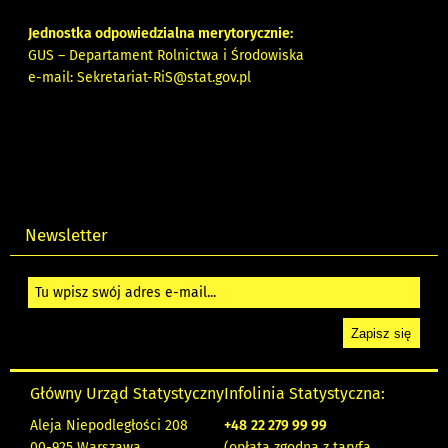
Jednostka odpowiedzialna merytorycznie:
GUS – Departament Rolnictwa i Środowiska
e-mail:
Sekretariat-RiS@stat.gov.pl
Newsletter
Główny Urząd Statystyczny
Infolinia Statystyczna:
Aleja Niepodległości 208
+48
22 279 99 99
00-925 Warszawa
(opłata zgodna z taryfą