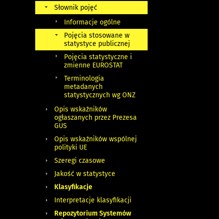
Słownik pojęć
Informacje ogólne
Pojęcia stosowane w
statystyce publicznej
Pojęcia statystyczne i
zmienne EUROSTAT
Terminologia
metadanych
statystycznych wg ONZ
Opis wskaźników
ogłaszanych przez Prezesa
GUS
Opis wskaźników wspólnej
polityki UE
Szeregi czasowe
Jakość w statystyce
Klasyfikacje
Interpretacje klasyfikacji
Repozytorium Systemów