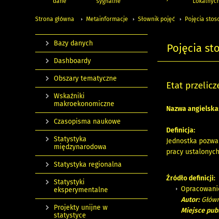
dane
sygnalne
Lokalnyc
Strona główna
Metainformacje
Słownik pojęć
Pojęcia stos
Bazy danych
Pojęcia st
Dashboardy
Obszary tematyczne
Etat przelic
Wskaźniki
makroekonomiczne
Nazwa angielska
Czasopisma naukowe
Definicja:
Statystyka
Jednostka pozwal
międzynarodowa
pracy ustalonyc
Statystyka regionalna
Źródło definicji:
Statystyki
Opracowani
eksperymentalne
Autor:
Główn
Projekty unijne w
Miejsce publ
statystyce