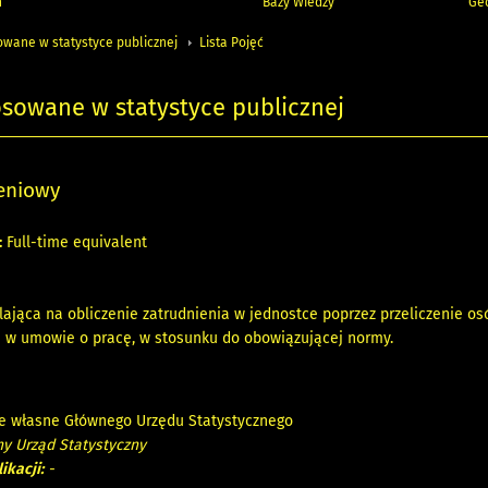
h
Bazy Wiedzy
Geo
owane w statystyce publicznej
Lista Pojęć
osowane w statystyce publicznej
zeniowy
:
Full-time equivalent
ająca na obliczenie zatrudnienia w jednostce poprzez przeliczenie o
h w umowie o pracę, w stosunku do obowiązującej normy.
e własne Głównego Urzędu Statystycznego
y Urząd Statystyczny
ikacji:
-