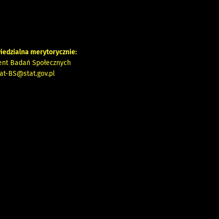
iedzialna merytorycznie:
ent Badań Społecznych
iat-BS@stat.gov.pl