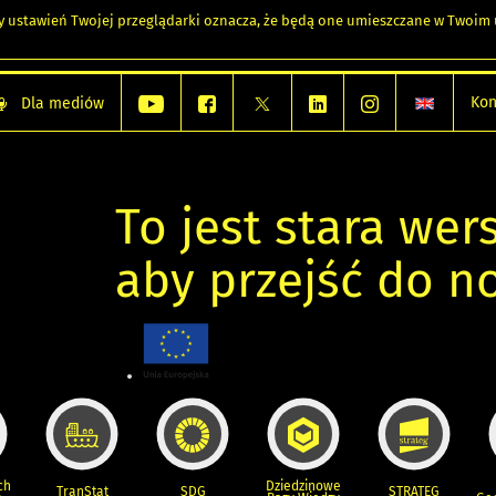
any ustawień Twojej przeglądarki oznacza, że będą one umieszczane w Twoi
Kon
Dla mediów
To jest stara wers
aby przejść do n
ch
Dziedzinowe
TranStat
SDG
STRATEG