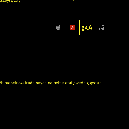
statystyczny
A
A
A
sób niepełnozatrudnionych na pełne etaty według godzin