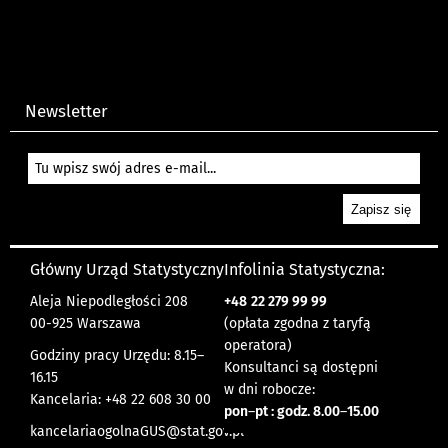
Newsletter
Główny Urząd Statystyczny
Infolinia Statystyczna:
Aleja Niepodległości 208
+48
22 279 99 99
00-925 Warszawa
(opłata zgodna z taryfą
operatora)
Godziny pracy Urzędu: 8.15–
Konsultanci są dostępni
16.15
w dni robocze:
Kancelaria: +48 22 608 30 00
pon
–
pt : godz. 8.00
–
15.00
kancelariaogolnaGUS@stat.gov.pl