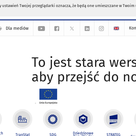
any ustawień Twojej przeglądarki oznacza, że będą one umieszczane w Twoi
Kon
Dla mediów
To jest stara wers
aby przejść do n
ch
Dziedzinowe
TranStat
SDG
STRATEG