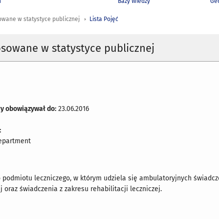
h
Bazy Wiedzy
Geo
owane w statystyce publicznej
Lista Pojęć
osowane w statystyce publicznej
ry obowiązywał do:
23.06.2016
:
department
 podmiotu leczniczego, w którym udziela się ambulatoryjnych świadc
 oraz świadczenia z zakresu rehabilitacji leczniczej.