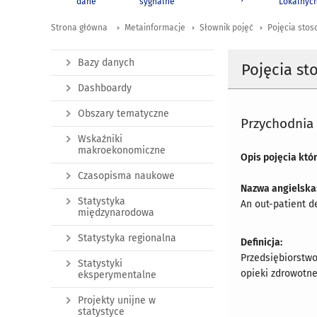
dane
sygnalne
Lokalnyc
Strona główna
Metainformacje
Słownik pojęć
Pojęcia stos
Bazy danych
Pojęcia st
Dashboardy
Obszary tematyczne
Przychodnia
Wskaźniki
makroekonomiczne
Opis pojęcia któ
Czasopisma naukowe
Nazwa angielska
Statystyka
An out-patient 
międzynarodowa
Statystyka regionalna
Definicja:
Przedsiębiorstwo
Statystyki
opieki zdrowotnej
eksperymentalne
Projekty unijne w
statystyce