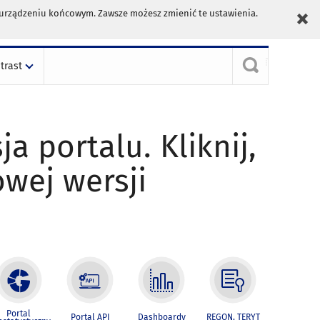
m urządzeniu końcowym. Zawsze możesz zmienić te ustawienia.
trast
ja portalu. Kliknij,
owej wersji
Portal
Portal API
Dashboardy
REGON, TERYT