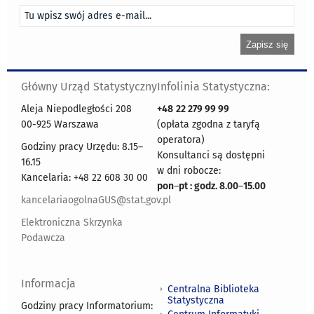
Główny Urząd Statystyczny
Infolinia Statystyczna:
Aleja Niepodległości 208
+48
22 279 99 99
00-925 Warszawa
(opłata zgodna z taryfą
operatora)
Godziny pracy Urzędu: 8.15–
Konsultanci są dostępni
16.15
w dni robocze:
Kancelaria: +48 22 608 30 00
pon
–
pt : godz. 8.00
–
15.00
kancelariaogolnaGUS@stat.gov.pl
Elektroniczna Skrzynka
Podawcza
Informacja
Centralna Biblioteka
Statystyczna
Godziny pracy Informatorium: