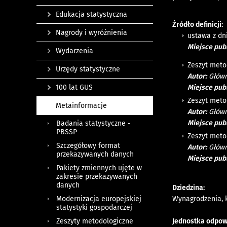
Edukacja statystyczna
Źródło definicji:
Nagrody i wyróżnienia
ustawa z dni
Miejsce publ
Wydarzenia
Zeszyt meto
Urzędy statystyczne
Autor:
Główn
Miejsce publ
100 lat GUS
Zeszyt meto
Metainformacje
Autor:
Główn
Miejsce publ
Badania statystyczne -
PBSSP
Zeszyt meto
Szczegółowy format
Autor:
Główn
przekazywanych danych
Miejsce publ
Pakiety zmiennych ujęte w
zakresie przekazywanych
danych
Dziedzina:
Wynagrodzenia, 
Modernizacja europejskiej
statystyki gospodarczej
Jednostka odpow
Zeszyty metodologiczne