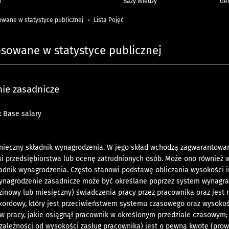
h
Bazy Wiedzy
Geo
owane w statystyce publicznej
Lista Pojęć
osowane w statystyce publicznej
ie zasadnicze
:
Base salary
ieczny składnik wynagrodzenia. W jego skład wchodzą zagwarantowane,
ki przedsiębiorstwa lub ocenę zatrudnionych osób. Może ono również
ładnik wynagrodzenia. Często stanowi podstawę obliczania wysokości 
ynagrodzenie zasadnicze może być określane poprzez system wynagra
dzinowy lub miesięczny) świadczenia pracy przez pracownika oraz jest 
akordowy, który jest przeciwieństwem systemu czasowego oraz wysoko
w pracy, jakie osiągnął pracownik w określonym przedziale czasowym
ależności od wysokości zasług pracownika) jest o pewną kwotę (prow