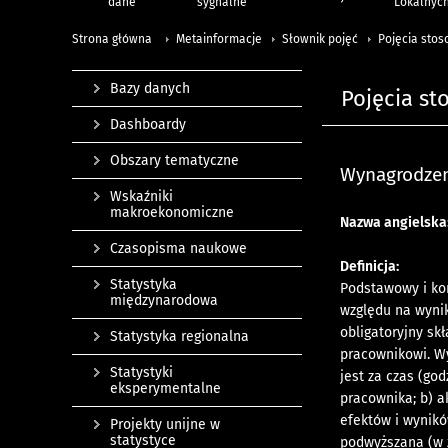
dane
sygnalne
Lokalnyc
Strona główna
Metainformacje
Słownik pojęć
Pojęcia stos
Bazy danych
Pojęcia st
Dashboardy
Obszary tematyczne
Wynagrodzen
Wskaźniki
makroekonomiczne
Nazwa angielska
Czasopisma naukowe
Definicja:
Statystyka
Podstawowy i kon
międzynarodowa
względu na wyni
obligatoryjny sk
Statystyka regionalna
pracownikowi. W
Statystyki
jest za czas (go
eksperymentalne
pracownika; b) 
efektów i wynikó
Projekty unijne w
statystyce
podwyższana (w z