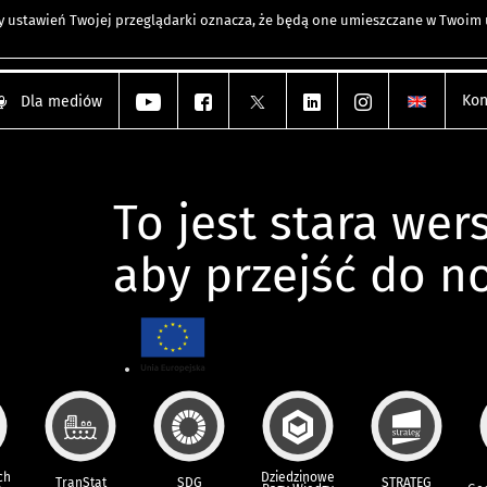
any ustawień Twojej przeglądarki oznacza, że będą one umieszczane w Twoi
Kon
Dla mediów
To jest stara wers
aby przejść do n
ch
Dziedzinowe
TranStat
SDG
STRATEG