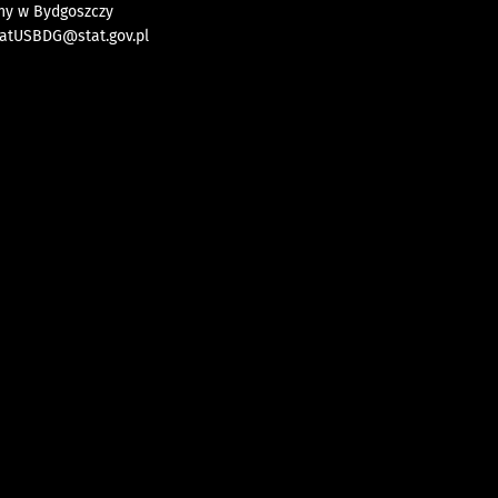
zny w Bydgoszczy
iatUSBDG@stat.gov.pl