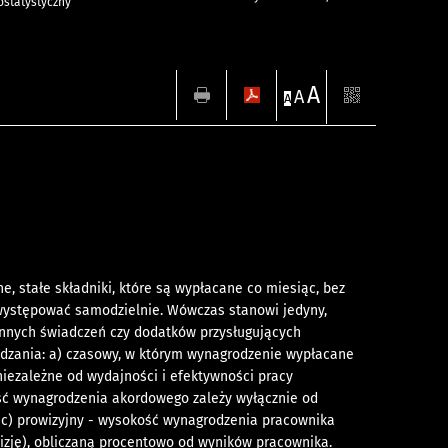
statystyczny
A
A
A
 stałe składniki, które są wypłacane co miesiąc, bez
 występować samodzielnie. Wówczas stanowi jedyny,
innych świadczeń czy dodatków przysługujących
dzania: a) czasowy, w którym wynagrodzenie wypłacane
niezależne od wydajności i efektywności pracy
ść wynagrodzenia akordowego zależy wyłącznie od
; c) prowizyjny - wysokość wynagrodzenia pracownika
izję), obliczaną procentowo od wyników pracownika.