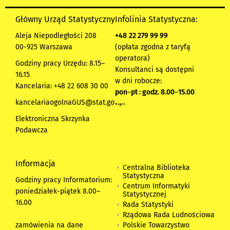
Główny Urząd Statystyczny
Infolinia Statystyczna:
Aleja Niepodległości 208
+48
22 279 99 99
00-925 Warszawa
(opłata zgodna z taryfą
operatora)
Godziny pracy Urzędu: 8.15–
Konsultanci są dostępni
16.15
w dni robocze:
Kancelaria: +48 22 608 30 00
pon
–
pt : godz. 8.00
–
15.00
kancelariaogolnaGUS@stat.gov.pl
Elektroniczna Skrzynka
Podawcza
Informacja
Centralna Biblioteka
Statystyczna
Godziny pracy Informatorium:
Centrum Informatyki
poniedziałek-piątek 8.00
–
Statystycznej
16.00
Rada Statystyki
Rządowa Rada Ludnościowa
zamówienia na dane
Polskie Towarzystwo