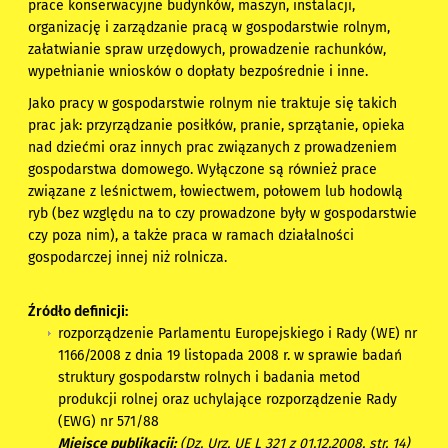
prace konserwacyjne budynków, maszyn, instalacji,
organizację i zarządzanie pracą w gospodarstwie rolnym,
załatwianie spraw urzędowych, prowadzenie rachunków,
wypełnianie wniosków o dopłaty bezpośrednie i inne.
Jako pracy w gospodarstwie rolnym nie traktuje się takich
prac jak: przyrządzanie posiłków, pranie, sprzątanie, opieka
nad dziećmi oraz innych prac związanych z prowadzeniem
gospodarstwa domowego. Wyłączone są również prace
związane z leśnictwem, łowiectwem, połowem lub hodowlą
ryb (bez względu na to czy prowadzone były w gospodarstwie
czy poza nim), a także praca w ramach działalności
gospodarczej innej niż rolnicza.
Źródło definicji:
rozporządzenie Parlamentu Europejskiego i Rady (WE) nr
1166/2008 z dnia 19 listopada 2008 r. w sprawie badań
struktury gospodarstw rolnych i badania metod
produkcji rolnej oraz uchylające rozporządzenie Rady
(EWG) nr 571/88
Miejsce publikacji:
(Dz. Urz. UE L 321 z 01.12.2008, str. 14)