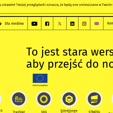
any ustawień Twojej przeglądarki oznacza, że będą one umieszczane w Twoi
Kon
Dla mediów
To jest stara wers
aby przejść do n
ch
Dziedzinowe
TranStat
SDG
STRATEG