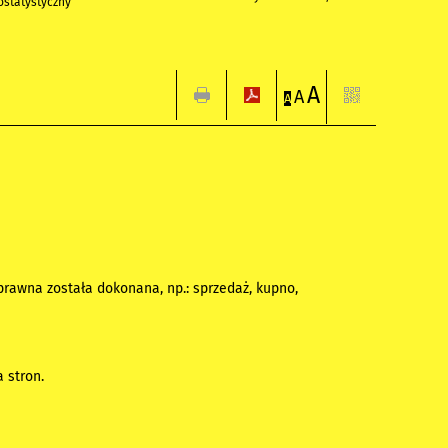
statystyczny
A
A
A
prawna została dokonana, np.: sprzedaż, kupno,
 stron.