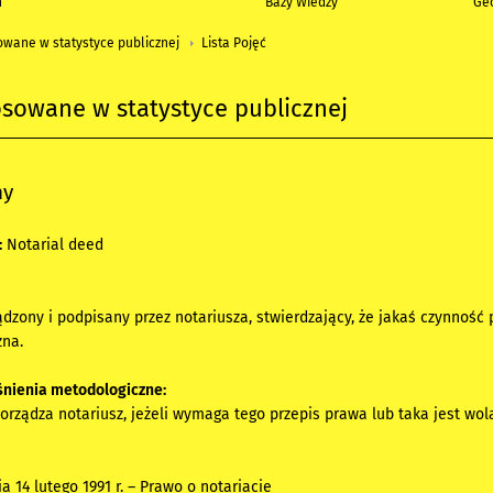
h
Bazy Wiedzy
Geo
owane w statystyce publicznej
Lista Pojęć
osowane w statystyce publicznej
ny
:
Notarial deed
zony i podpisany przez notariusza, stwierdzający, że jakaś czynność 
zna.
nienia metodologiczne:
porządza notariusz, jeżeli wymaga tego przepis prawa lub taka jest wola
a 14 lutego 1991 r. – Prawo o notariacie