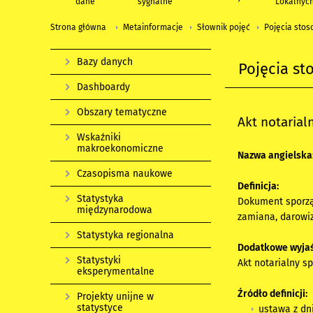
dane
sygnalne
Lokalnyc
Strona główna
Metainformacje
Słownik pojęć
Pojęcia stos
Bazy danych
Pojęcia st
Dashboardy
Obszary tematyczne
Akt notarial
Wskaźniki
makroekonomiczne
Nazwa angielska
Czasopisma naukowe
Definicja:
Statystyka
Dokument sporząd
międzynarodowa
zamiana, darowi
Statystyka regionalna
Dodatkowe wyjaś
Statystyki
Akt notarialny s
eksperymentalne
Źródło definicji:
Projekty unijne w
statystyce
ustawa z dni