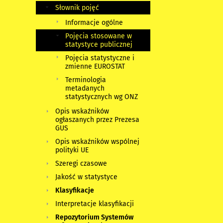
Słownik pojęć
Informacje ogólne
Pojęcia stosowane w
statystyce publicznej
Pojęcia statystyczne i
zmienne EUROSTAT
Terminologia
metadanych
statystycznych wg ONZ
Opis wskaźników
ogłaszanych przez Prezesa
GUS
Opis wskaźników wspólnej
polityki UE
Szeregi czasowe
Jakość w statystyce
Klasyfikacje
Interpretacje klasyfikacji
Repozytorium Systemów