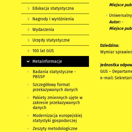
Miejsce publ
Edukacja statystyczna
Uniwersalny
Nagrody i wyróżnienia
Autor:
-
Miejsce publ
Wydarzenia
Urzędy statystyczne
Dziedzina:
100 lat GUS
Wymiar sprawied
Metainformacje
Jednostka odpow
GUS – Departam
Badania statystyczne -
PBSSP
e-mail:
Sekretar
Szczegółowy format
przekazywanych danych
Pakiety zmiennych ujęte w
zakresie przekazywanych
danych
Modernizacja europejskiej
statystyki gospodarczej
Zeszyty metodologiczne