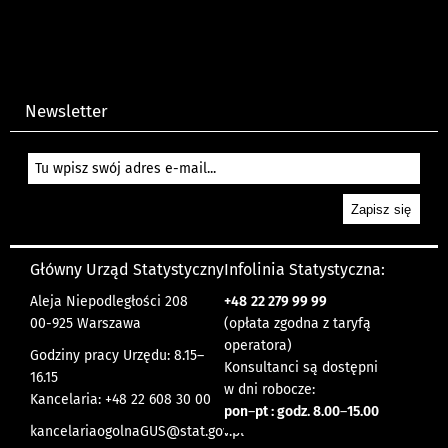
Newsletter
Główny Urząd Statystyczny
Infolinia Statystyczna:
Aleja Niepodległości 208
+48
22 279 99 99
00-925 Warszawa
(opłata zgodna z taryfą
operatora)
Godziny pracy Urzędu: 8.15–
Konsultanci są dostępni
16.15
w dni robocze:
Kancelaria: +48 22 608 30 00
pon
–
pt : godz. 8.00
–
15.00
kancelariaogolnaGUS@stat.gov.pl