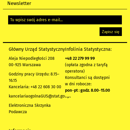
Newsletter
Główny Urząd Statystyczny
Infolinia Statystyczna:
Aleja Niepodległości 208
+48
22 279 99 99
00-925 Warszawa
(opłata zgodna z taryfą
operatora)
Godziny pracy Urzędu: 8.15–
Konsultanci są dostępni
16.15
w dni robocze:
Kancelaria: +48 22 608 30 00
pon
–
pt : godz. 8.00
–
15.00
kancelariaogolnaGUS@stat.gov.pl
Elektroniczna Skrzynka
Podawcza