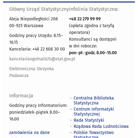
Główny Urząd Statystyczny
Infolinia Statystyczna:
Aleja Niepodległości 208
+48
22 279 99 99
00-925 Warszawa
(opłata zgodna z taryfą
operatora)
Godziny pracy Urzędu: 8.15–
Konsultanci są dostępni
16.15
w dni robocze:
Kancelaria: +48 22 608 30 00
pon
–
pt : godz. 8.00
–
15.00
kancelariaogolnaGUS@stat.gov.pl
Elektroniczna Skrzynka
Podawcza
Informacja
Centralna Biblioteka
Statystyczna
Godziny pracy Informatorium:
Centrum Informatyki
poniedziałek-piątek 8.00
–
Statystycznej
16.00
Rada Statystyki
Rządowa Rada Ludnościowa
zamówienia na dane
Polskie Towarzystwo
Statystyczne