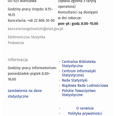
00-925 Warszawa
(opłata zgodna z taryfą
operatora)
Godziny pracy Urzędu: 8.15–
Konsultanci są dostępni
16.15
w dni robocze:
Kancelaria: +48 22 608 30 00
pon
–
pt : godz. 8.00
–
15.00
kancelariaogolnaGUS@stat.gov.pl
Elektroniczna Skrzynka
Podawcza
Informacja
Centralna Biblioteka
Statystyczna
Godziny pracy Informatorium:
Centrum Informatyki
poniedziałek-piątek 8.00
–
Statystycznej
16.00
Rada Statystyki
Rządowa Rada Ludnościowa
zamówienia na dane
Polskie Towarzystwo
Statystyczne
statystyczne
O serwisie
Polityka prywatności