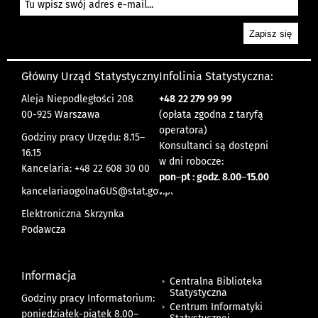
Główny Urząd Statystyczny
Infolinia Statystyczna:
Aleja Niepodległości 208
+48
22 279 99 99
00-925 Warszawa
(opłata zgodna z taryfą
operatora)
Godziny pracy Urzędu: 8.15–
Konsultanci są dostępni
16.15
w dni robocze:
Kancelaria: +48 22 608 30 00
pon
–
pt : godz. 8.00
–
15.00
kancelariaogolnaGUS@stat.gov.pl
Elektroniczna Skrzynka
Podawcza
Informacja
Centralna Biblioteka
Statystyczna
Godziny pracy Informatorium:
Centrum Informatyki
poniedziałek-piątek 8.00
–