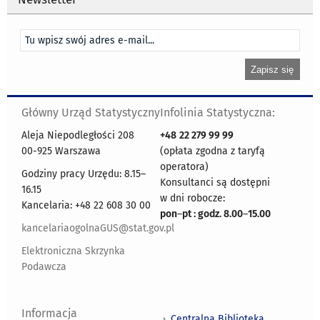
Główny Urząd Statystyczny
Infolinia Statystyczna:
Aleja Niepodległości 208
+48
22 279 99 99
00-925 Warszawa
(opłata zgodna z taryfą
operatora)
Godziny pracy Urzędu: 8.15–
Konsultanci są dostępni
16.15
w dni robocze:
Kancelaria: +48 22 608 30 00
pon
–
pt : godz. 8.00
–
15.00
kancelariaogolnaGUS@stat.gov.pl
Elektroniczna Skrzynka
Podawcza
Informacja
Centralna Biblioteka