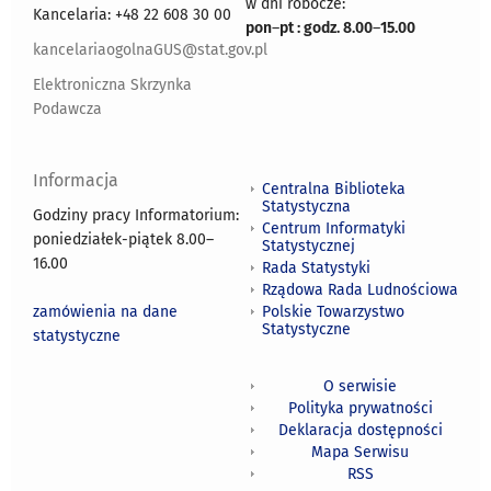
w dni robocze:
Kancelaria: +48 22 608 30 00
pon
–
pt : godz. 8.00
–
15.00
kancelariaogolnaGUS@stat.gov.pl
Elektroniczna Skrzynka
Podawcza
Informacja
Centralna Biblioteka
Statystyczna
Godziny pracy Informatorium:
Centrum Informatyki
poniedziałek-piątek 8.00
–
Statystycznej
16.00
Rada Statystyki
Rządowa Rada Ludnościowa
zamówienia na dane
Polskie Towarzystwo
Statystyczne
statystyczne
O serwisie
Polityka prywatności
Deklaracja dostępności
Mapa Serwisu
RSS