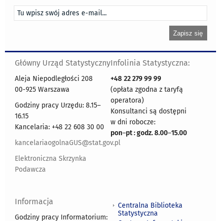
Główny Urząd Statystyczny
Infolinia Statystyczna:
Aleja Niepodległości 208
+48
22 279 99 99
00-925 Warszawa
(opłata zgodna z taryfą
operatora)
Godziny pracy Urzędu: 8.15–
Konsultanci są dostępni
16.15
w dni robocze:
Kancelaria: +48 22 608 30 00
pon
–
pt : godz. 8.00
–
15.00
kancelariaogolnaGUS@stat.gov.pl
Elektroniczna Skrzynka
Podawcza
Informacja
Centralna Biblioteka
Statystyczna
Godziny pracy Informatorium: