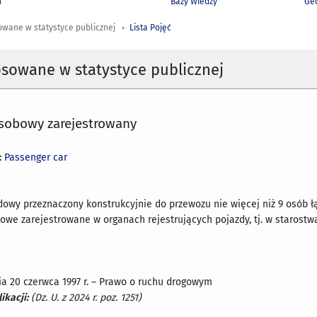
h
Bazy Wiedzy
Geo
owane w statystyce publicznej
Lista Pojęć
osowane w statystyce publicznej
obowy zarejestrowany
:
Passenger car
wy przeznaczony konstrukcyjnie do przewozu nie więcej niż 9 osób łą
we zarejestrowane w organach rejestrujących pojazdy, tj. w starost
ia 20 czerwca 1997 r. – Prawo o ruchu drogowym
ikacji:
(Dz. U. z 2024 r. poz. 1251)