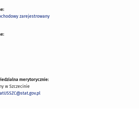
e:
ochodowy zarejestrowany
e:
iedzialna merytorycznie:
ny w Szczecinie
iatUSSZC@stat.gov.pl