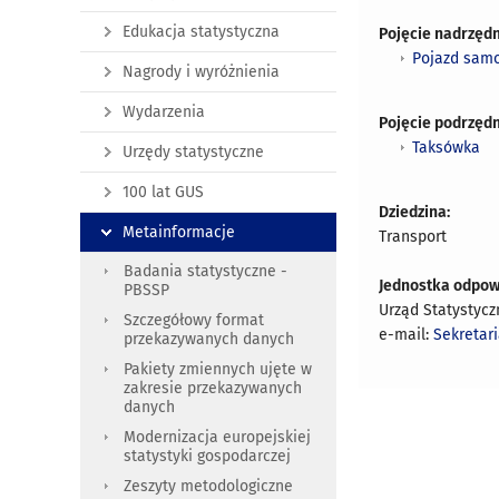
Edukacja statystyczna
Pojęcie nadrzędn
Pojazd sam
Nagrody i wyróżnienia
Wydarzenia
Pojęcie podrzędn
Taksówka
Urzędy statystyczne
100 lat GUS
Dziedzina:
Metainformacje
Transport
Badania statystyczne -
Jednostka odpow
PBSSP
Urząd Statystycz
Szczegółowy format
e-mail:
Sekretar
przekazywanych danych
Pakiety zmiennych ujęte w
zakresie przekazywanych
danych
Modernizacja europejskiej
statystyki gospodarczej
Zeszyty metodologiczne