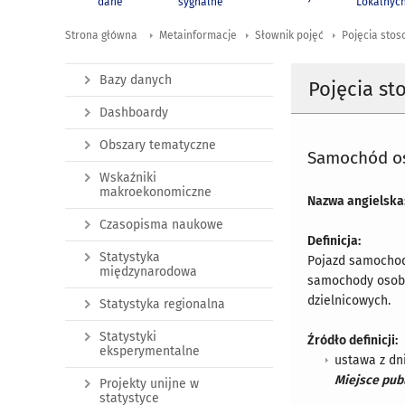
dane
sygnalne
Lokalnyc
Strona główna
Metainformacje
Słownik pojęć
Pojęcia stos
Bazy danych
Pojęcia st
Dashboardy
Obszary tematyczne
Samochód os
Wskaźniki
makroekonomiczne
Nazwa angielska
Czasopisma naukowe
Definicja:
Statystyka
Pojazd samochodo
międzynarodowa
samochody osobo
dzielnicowych.
Statystyka regionalna
Statystyki
Źródło definicji:
eksperymentalne
ustawa z dn
Miejsce publ
Projekty unijne w
statystyce