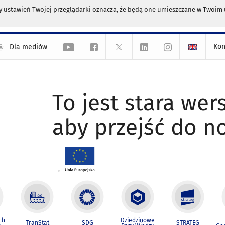
any ustawień Twojej przeglądarki oznacza, że będą one umieszczane w Twoi
Kon
Dla mediów
To jest stara wers
aby przejść do n
ch
Dziedzinowe
TranStat
SDG
STRATEG