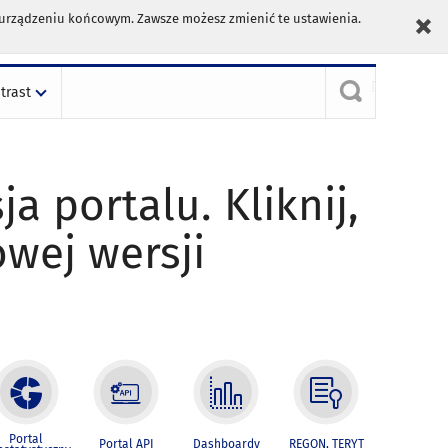
m urządzeniu końcowym. Zawsze możesz zmienić te ustawienia.
trast
ja portalu. Kliknij,
owej wersji
Portal
Portal API
Dashboardy
REGON, TERYT