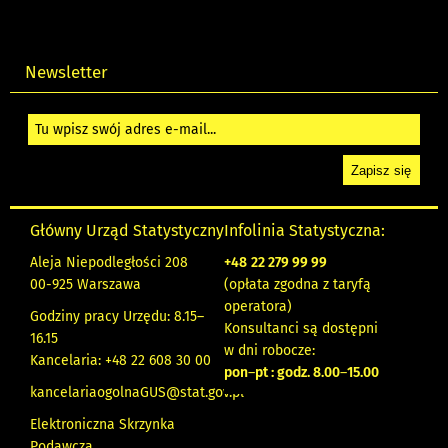
Newsletter
Główny Urząd Statystyczny
Infolinia Statystyczna:
Aleja Niepodległości 208
+48
22 279 99 99
00-925 Warszawa
(opłata zgodna z taryfą
operatora)
Godziny pracy Urzędu: 8.15–
Konsultanci są dostępni
16.15
w dni robocze:
Kancelaria: +48 22 608 30 00
pon
–
pt : godz. 8.00
–
15.00
kancelariaogolnaGUS@stat.gov.pl
Elektroniczna Skrzynka
Podawcza