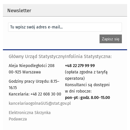
Newsletter
Główny Urząd Statystyczny
Infolinia Statystyczna:
Aleja Niepodległości 208
+48
22 279 99 99
00-925 Warszawa
(opłata zgodna z taryfą
operatora)
Godziny pracy Urzędu: 8.15–
Konsultanci są dostępni
16.15
w dni robocze:
Kancelaria: +48 22 608 30 00
pon
–
pt : godz. 8.00
–
15.00
kancelariaogolnaGUS@stat.gov.pl
Elektroniczna Skrzynka
Podawcza