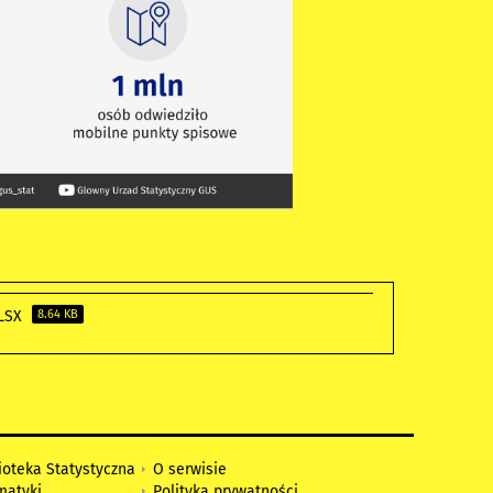
XLSX
8.64 KB
ioteka Statystyczna
O serwisie
matyki
Polityka prywatności