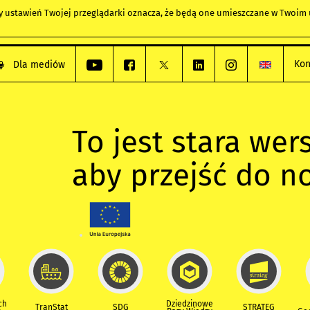
any ustawień Twojej przeglądarki oznacza, że będą one umieszczane w Twoi
Kon
Dla mediów
To jest stara wers
aby przejść do n
ch
Dziedzinowe
TranStat
SDG
STRATEG