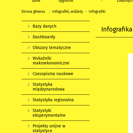
dane
sygnalne
Lokalnyc
Strona główna
Infografiki, widżety
Infografiki
Bazy danych
Infografik
Dashboardy
Obszary tematyczne
Wskaźniki
makroekonomiczne
Czasopisma naukowe
Statystyka
międzynarodowa
Statystyka regionalna
Statystyki
eksperymentalne
Projekty unijne w
statystyce