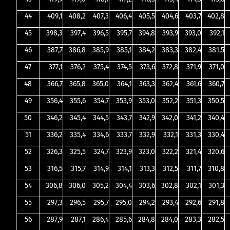
44
409,1
408,2
407,3
406,4
405,5
404,6
403,7
402,8
45
398,3
397,4
396,5
395,7
394,8
393,9
393,0
392,1
46
387,7
386,8
385,9
385,1
384,2
383,3
382,4
381,5
47
377,1
376,2
375,4
374,5
373,6
372,8
371,9
371,0
48
366,7
365,8
365,0
364,1
363,3
362,4
361,6
360,7
49
356,4
355,6
354,7
353,9
353,0
352,2
351,3
350,5
50
346,2
345,4
344,5
343,7
342,9
342,0
341,2
340,4
51
336,2
335,4
334,6
333,7
332,9
332,1
331,3
330,4
52
326,3
325,5
324,7
323,9
323,0
322,2
321,4
320,6
53
316,5
315,7
314,9
314,1
313,3
312,5
311,7
310,8
54
306,8
306,0
305,2
304,4
303,6
302,8
302,1
301,3
55
297,3
296,5
295,7
295,0
294,2
293,4
292,6
291,8
56
287,9
287,1
286,4
285,6
284,8
284,0
283,3
282,5