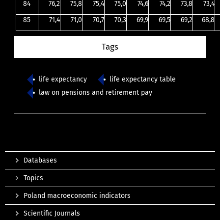
84
76,2
75,8
75,4
75,0
74,6
74,2
73,8
73,4
85
71,4
71,0
70,7
70,3
69,9
69,5
69,2
68,8
Tags
life expectancy
life expectancy table
law on pensions and retirement pay
Databases
Topics
Poland macroeconomic indicators
Scientific Journals