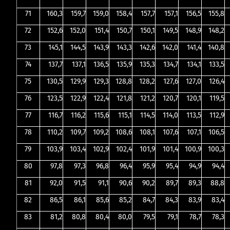
71
160,3
159,7
159,0
158,4
157,7
157,1
156,5
155,8
72
152,6
152,0
151,4
150,7
150,1
149,5
148,9
148,2
73
145,1
144,5
143,9
143,3
142,6
142,0
141,4
140,8
74
137,7
137,1
136,5
135,9
135,3
134,7
134,1
133,5
75
130,5
129,9
129,3
128,8
128,2
127,6
127,0
126,4
76
123,5
122,9
122,4
121,8
121,2
120,7
120,1
119,5
77
116,7
116,2
115,6
115,1
114,5
114,0
113,5
112,9
78
110,2
109,7
109,2
108,6
108,1
107,6
107,1
106,5
79
103,9
103,4
102,9
102,4
101,9
101,4
100,9
100,3
80
97,8
97,3
96,8
96,4
95,9
95,4
94,9
94,4
81
92,0
91,5
91,1
90,6
90,2
89,7
89,3
88,8
82
86,5
86,1
85,6
85,2
84,7
84,3
83,9
83,4
83
81,2
80,8
80,4
80,0
79,5
79,1
78,7
78,3