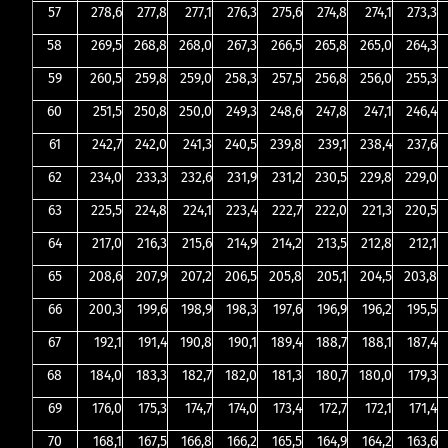
57
278,6
277,8
277,1
276,3
275,6
274,8
274,1
273,3
58
269,5
268,8
268,0
267,3
266,5
265,8
265,0
264,3
59
260,5
259,8
259,0
258,3
257,5
256,8
256,0
255,3
60
251,5
250,8
250,0
249,3
248,6
247,8
247,1
246,4
61
242,7
242,0
241,3
240,5
239,8
239,1
238,4
237,6
62
234,0
233,3
232,6
231,9
231,2
230,5
229,8
229,0
63
225,5
224,8
224,1
223,4
222,7
222,0
221,3
220,5
64
217,0
216,3
215,6
214,9
214,2
213,5
212,8
212,1
65
208,6
207,9
207,2
206,5
205,8
205,1
204,5
203,8
66
200,3
199,6
198,9
198,3
197,6
196,9
196,2
195,5
67
192,1
191,4
190,8
190,1
189,4
188,7
188,1
187,4
68
184,0
183,3
182,7
182,0
181,3
180,7
180,0
179,3
69
176,0
175,3
174,7
174,0
173,4
172,7
172,1
171,4
70
168,1
167,5
166,8
166,2
165,5
164,9
164,2
163,6