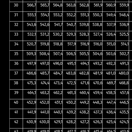
30
566,7
565,7
564,8
563,8
562,8
561,9
560,9
559,9
31
555,1
554,1
553,2
552,2
551,3
550,3
549,4
548,4
32
543,6
542,6
541,7
540,7
539,8
538,8
537,9
536,9
33
532,1
531,2
530,2
529,3
528,3
527,4
526,4
525,5
34
520,7
519,8
518,8
517,9
516,9
516,0
515,0
514,1
35
509,3
508,4
507,4
506,5
505,5
504,6
503,6
502,7
36
497,9
497,0
496,0
495,1
494,1
493,2
492,3
491,3
37
486,6
485,7
484,7
483,8
482,8
481,9
481,0
480,0
38
475,3
474,4
473,4
472,5
471,6
470,6
469,7
468,8
39
464,1
463,2
462,2
461,3
460,4
459,4
458,5
457,6
40
452,9
452,0
451,1
450,2
449,2
448,3
447,4
446,5
41
441,9
441,0
440,1
439,2
438,2
437,3
436,4
435,5
42
430,9
430,0
429,1
428,2
427,2
426,3
425,4
424,5
43
419,9
419,0
418,1
417,2
416,3
415,4
414,5
413,6