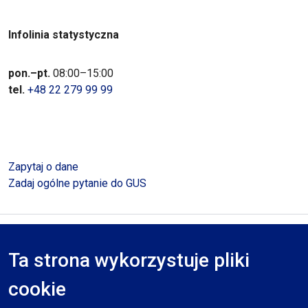
Infolinia statystyczna
pon.–pt.
08:00–15:00
tel.
+48 22 279 99 99
Zapytaj o dane
Zadaj ogólne pytanie do GUS
Polityka prywatności
Deklaracja dostępności
Mapa serwisu
Ta strona wykorzystuje pliki
RODO
cookie