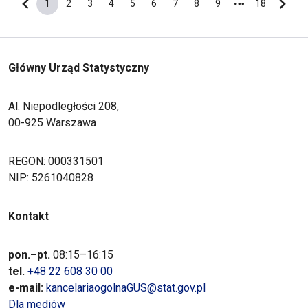
1
2
3
4
5
6
7
8
9
18
Poprzednia strona
Bieżąca strona
Strona
Strona
Strona
Strona
Strona
Strona
Strona
Strona
Ostatnia s
Nastę
Główny Urząd Statystyczny
Al. Niepodległości 208,
00-925 Warszawa
REGON: 000331501
NIP: 5261040828
Kontakt
pon.–pt.
08:15–16:15
tel.
+48 22 608 30 00
e-mail:
kancelariaogolnaGUS@stat.gov.pl
Dla mediów